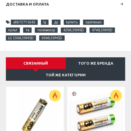
Данная модель имеет большой набор функций и
ДОСТАВКА И ОПЛАТА
полностью идентичен пульту, который входил в
комплект поставки с телевизором.
akb73715642
lg
ду
купить
оригинал
Он станет отличной заменой сломанному или
пульт
тв
телевизор
42WL30MSD
47WL30MSD
утерянному пульту.
LG 55WL30MSD
60WL30MSD
Пульт ДУ
LG
AKB73715642
п
одходит к следующим
моделям телевизоров:
Телевизор LG 42WL30MSD
СВЯЗАННЫЙ
ТОГО ЖЕ БРЕНДА
Телевизор LG 47WL30MSD
ТОЙ ЖЕ КАТЕГОРИИ
Телевизор LG 55WL30MSD
Телевизор LG 60WL30MSD
а также к другим моделям
После приобретения пульта дополнительных
настроек делать не надо, вставив элементы
питания он готов к работе.
Наши рекомендации:
Берегите пульт от попадание влаги;