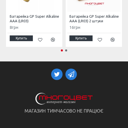
Не давайте детям в качестве игрушки;
Используйте, только, щелочные батарейки во
Батарейка GP Super Alkaline
Батарейка GP Super Alkaline
избежание запотевания и окисления контактов;
AAA (LR03)
AAA (LR03) 2 штуки
Не допускайте воздействия на пульт ДУ прямых
8грн
16грн
солнечных лучей и высоких температур
;
Купить
Купить
МАГАЗИН ТИМЧАСОВО НЕ ПРАЦЮЄ